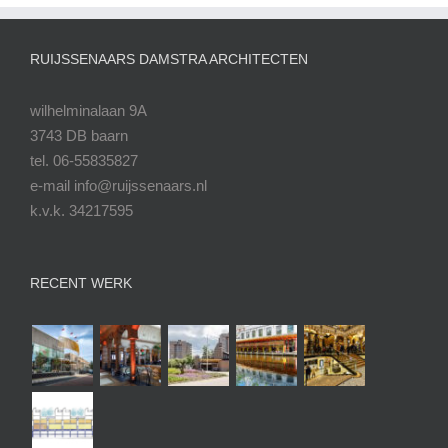
RUIJSSENAARS DAMSTRA ARCHITECTEN
wilhelminalaan 9A
3743 DB baarn
tel. 06-55835827
e-mail info@ruijssenaars.nl
k.v.k. 34217595
RECENT WERK