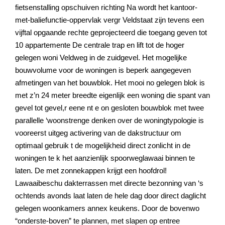
fietsenstalling opschuiven richting Na wordt het kantoor-
met-baliefunctie-oppervlak vergr Veldstaat zijn tevens een
vijftal opgaande rechte geprojecteerd die toegang geven tot
10 appartemente De centrale trap en lift tot de hoger
gelegen woni Veldweg in de zuidgevel. Het mogelijke
bouwvolume voor de woningen is beperk aangegeven
afmetingen van het bouwblok. Het mooi no gelegen blok is
met z’n 24 meter breedte eigenlijk een woning die spant van
gevel tot gevel,r eene nt e on gesloten bouwblok met twee
parallelle ‘woonstrenge denken over de woningtypologie is
vooreerst uitgeg activering van de dakstructuur om
optimaal gebruik t de mogelijkheid direct zonlicht in de
woningen te k het aanzienlijk spoorweglawaai binnen te
laten. De met zonnekappen krijgt een hoofdrol!
Lawaaibeschu dakterrassen met directe bezonning van ‘s
ochtends avonds laat laten de hele dag door direct daglicht
gelegen woonkamers annex keukens. Door de bovenwo
“onderste-boven” te plannen, met slapen op entree