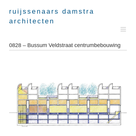
Skip
to
content
0828 – Bussum Veldstraat centrumbebouwing
View
View
Larger
Larger
Image
Image