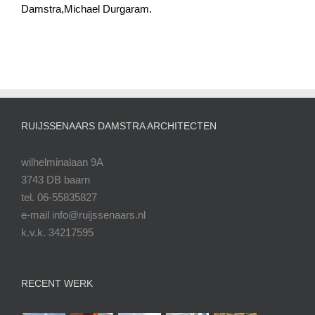
Damstra,Michael Durgaram.
RUIJSSENAARS DAMSTRA ARCHITECTEN
wilhelminalaan 9A
3743 DB baarn
tel. 06-55835827
e-mail info@ruijssenaars.nl
k.v.k. 34217595
RECENT WERK