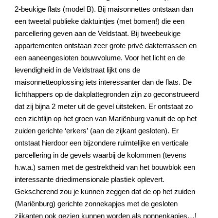
2-beukige flats (model B). Bij maisonnettes ontstaan dan
een tweetal publieke daktuintjes (met bomen!) die een
parcellering geven aan de Veldstaat. Bij tweebeukige
appartementen ontstaan zeer grote privé dakterrassen en
een aaneengesloten bouwvolume. Voor het licht en de
levendigheid in de Veldstraat lijkt ons de
maisonnetteoplossing iets interessanter dan de flats. De
lichthappers op de dakplattegronden zijn zo geconstrueerd
dat zij bijna 2 meter uit de gevel uitsteken. Er ontstaat zo
een zichtlijn op het groen van Mariënburg vanuit de op het
zuiden gerichte ‘erkers’ (aan de zijkant gesloten). Er
ontstaat hierdoor een bijzondere ruimtelijke en verticale
parcellering in de gevels waarbij de kolommen (tevens
h.w.a.) samen met de gestrektheid van het bouwblok een
interessante driedimensionale plastiek oplevert.
Gekscherend zou je kunnen zeggen dat de op het zuiden
(Mariënburg) gerichte zonnekapjes met de gesloten
zijkanten ook gezien kunnen worden als nonnenkapjes…!