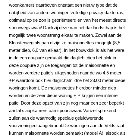
woonkamers daarboven ontstaat een nieuw type dat de
nabijheid van andere woningen volledige privacy dakterras,
optimaal op de zon is georiënteerd en van het meest directe
spoorweglawaai! Dankzij deze van het daklandschap is het
mogelijk twee woonstreng elkaar te maken. Zowel aan de
Kloosterweg als aan d zijn zo maisonnettes mogelijk (8,5
meter diep, 6,0 van elkaar). In het bouwklok is als het ware
in de een coupure gemaakt die daglicht diep het blok in
deze coupure zijn de toegangen tot de maisonnette en
worden verdere patio’s uitgesneden naar de wo 4,5 meter
+P waardoor ook hier daglichatn idne het 23.00 meter diepe
woningen komt. De maisonnettes hierdoor minder diep
worden en de zeer diepe woning + P krijgen een interne
patio. Door deze opzet van zijn nog maar een zeer beperkt
aantal slaapkamers aan spoorlawaai. Vanzelfsprekend
zullen aan de waarnodig speciale geluidwerende
voorzieningen aangebracht.De woningen aan de Veldstraat
kunnen maisonnette worden gemaakt (model A), alsook als