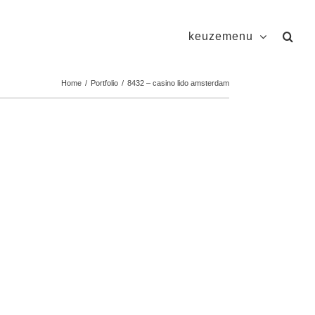
keuzemenu
Home
/
Portfolio
/
8432 – casino lido amsterdam