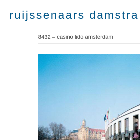
Skip
to
content
8432 – casino lido amsterdam
View
Larger
Image