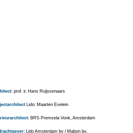
hitect
: prof. ir. Hans Ruijssenaars
jectarchitect
Lido: Maarten Evelein
erieurarchitect
: BRS Premsela Vonk, Amsterdam
rachtgever
: Lido Amsterdam bv / Mabon bv,