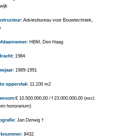
wijk
structeur
: Adviesbureau voor Bouwtechniek,
p
fdaannemer
: HBM, Den Haag
racht
: 1984
wjaar
: 1989-1991
to oppervlak
: 11.100 m2
uwsom
:€ 10.500.000,00 / f 23.000.000,00 (excl.
 en honorarium)
ografie
: Jan Derwig †
rknummer
: 8432