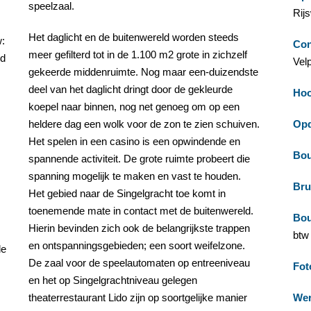
speelzaal.
Rijs
Het daglicht en de buitenwereld worden steeds
w:
Con
meer gefilterd tot in de 1.100 m2 grote in zichzelf
nd
Vel
gekeerde middenruimte. Nog maar een-duizendste
deel van het daglicht dringt door de gekleurde
Hoo
koepel naar binnen, nog net genoeg om op een
heldere dag een wolk voor de zon te zien schuiven.
Opd
Het spelen in een casino is een opwindende en
Bou
spannende activiteit. De grote ruimte probeert die
spanning mogelijk te maken en vast te houden.
Bru
Het gebied naar de Singelgracht toe komt in
toenemende mate in contact met de buitenwereld.
Bo
Hierin bevinden zich ook de belangrijkste trappen
btw
en ontspanningsgebieden; een soort weifelzone.
de
De zaal voor de speelautomaten op entreeniveau
Fot
en het op Singelgrachtniveau gelegen
theaterrestaurant Lido zijn op soortgelijke manier
We