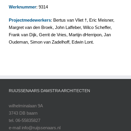
Werknummer
: 9314
Projectmedewerkers
: Bertus van Vliet †, Eric Meisner,
Margret van den Broek, John Laffeber, Wilco Scheffer,
Frank van Dijk, Gerrit de Vries, Martijn dHerripon, Jan
Oudeman, Simon van Zadelhoff, Edwin Lont.
RUIJSSENAARS DAMSTRA ARCHITECTEN
wilhelminalaan 9A
3743 DB baarn
tel. 06-55835827
e-mail info@ruijssenaars.nl