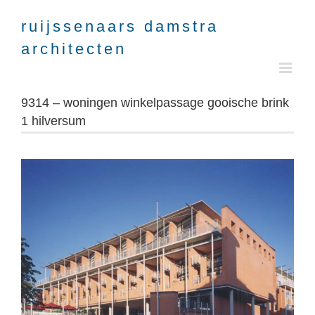
Skip
to
content
9314 – woningen winkelpassage gooische brink
1 hilversum
View
Larger
Image