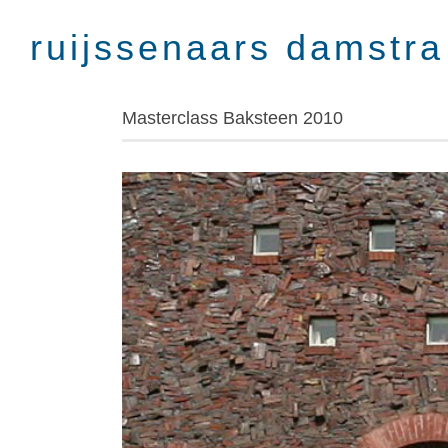
Skip
to
content
Masterclass Baksteen 2010
Bekijk
grotere
afbeelding