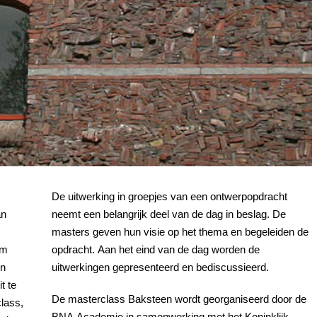
De uitwerking in groepjes van een ontwerpopdracht
an
neemt een belangrijk deel van de dag in beslag. De
masters geven hun visie op het thema en begeleiden de
om
opdracht. Aan het eind van de dag worden de
in
uitwerkingen gepresenteerd en bediscussieerd.
t te
De masterclass Baksteen wordt georganiseerd door de
lass,
BNA Academie in samenwerking met het Koninklijk