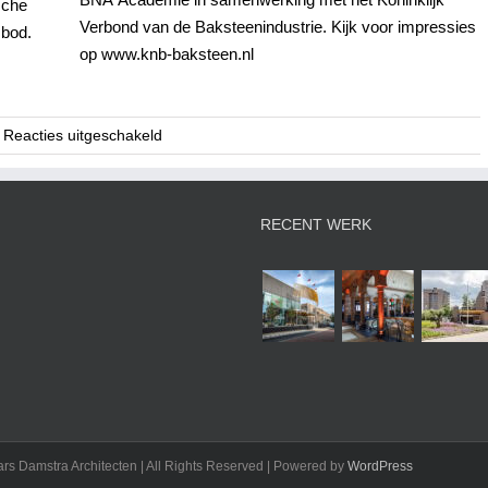
sche
Verbond van de Baksteenindustrie. Kijk voor impressies
 bod.
op www.knb-baksteen.nl
voor
Reacties uitgeschakeld
Masterclass
Baksteen
2010
RECENT WERK
rs Damstra Architecten | All Rights Reserved | Powered by
WordPress