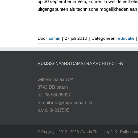
op 30 september in Velp, komen zowel de estheti
uitgangspunten als technische mogelijkheden aan
Door
admin
|
27 juli 2010
|
Categorieën:
educatie
|
RUIJSSENAARS DAMSTRA ARCHITECTEN
wilhelminalaan 9A
3743 DB baarn
tel. 06-55835827
e-mail info@ruijssenaars.nl
k.v.k. 34217595
© Copyright 2012 -
2026 | Avada Theme by JdK - Ruijssenaa