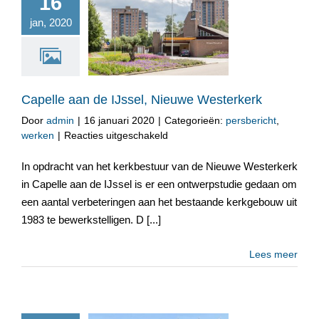
16
jan, 2020
Capelle aan de IJssel,
Nieuwe Westerkerk
Capelle aan de IJssel, Nieuwe Westerkerk
Door
admin
|
16 januari 2020
|
Categorieën:
persbericht
,
voor
werken
|
Reacties uitgeschakeld
Capelle
aan
In opdracht van het kerkbestuur van de Nieuwe Westerkerk
de
in Capelle aan de IJssel is er een ontwerpstudie gedaan om
IJssel,
een aantal verbeteringen aan het bestaande kerkgebouw uit
Nieuwe
1983 te bewerkstelligen. D [...]
Westerkerk
Lees meer