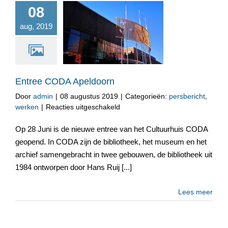
08
aug, 2019
Entree CODA Apeldoorn
Entree CODA Apeldoorn
Door
admin
|
08 augustus 2019
|
Categorieën:
persbericht
,
voor
werken
|
Reacties uitgeschakeld
Entree
CODA
Op 28 Juni is de nieuwe entree van het Cultuurhuis CODA
Apeldoorn
geopend. In CODA zijn de bibliotheek, het museum en het
archief samengebracht in twee gebouwen, de bibliotheek uit
1984 ontworpen door Hans Ruij [...]
Lees meer