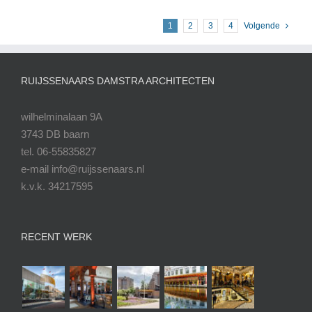
1
2
3
4
Volgende
RUIJSSENAARS DAMSTRA ARCHITECTEN
wilhelminalaan 9A
3743 DB baarn
tel. 06-55835827
e-mail info@ruijssenaars.nl
k.v.k. 34217595
RECENT WERK