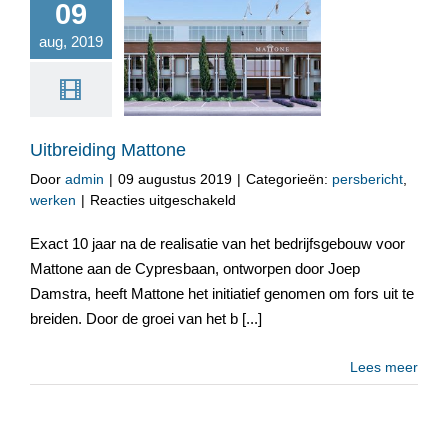
09
aug, 2019
Uitbreiding Mattone
Uitbreiding Mattone
Door
admin
|
09 augustus 2019
|
Categorieën:
persbericht
,
voor
werken
|
Reacties uitgeschakeld
Uitbreiding
Mattone
Exact 10 jaar na de realisatie van het bedrijfsgebouw voor
Mattone aan de Cypresbaan, ontworpen door Joep
Damstra, heeft Mattone het initiatief genomen om fors uit te
breiden. Door de groei van het b [...]
Lees meer