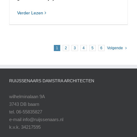
Verder Lezen
1
2
3
4
5
6
Volgende
RUIJSSENAARS DAMSTRA ARCHITECTEN
wilhelminalaan 9A
3743 DB baarn
tel. 06-55835827
e-mail info@ruijssenaars.nl
k.v.k. 34217595