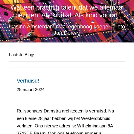
Wat een prachtig talent dat we allemaal
bezitten. Als kind al. Als kind vooral.
Casino Amsterdam met regenboog koepel - Foto
Jan Derwig
Laatste Blogs
Verhuisd!
28 maart 2024
Ruijssenaars Damstra architecten is verhuisd. Na
een kleine 28 jaar hebben wij het Westerdokhuis
verlaten. Ons nieuwe adres is: Wilhelminalaan 9A
3743DB Baarn. Ook ons telefoonnummer is