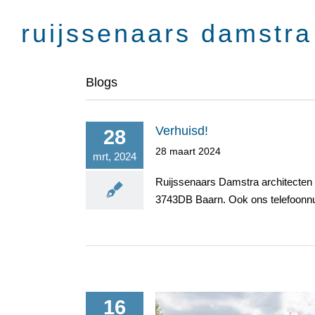
Skip
to
content
Blogs
Verhuisd!
28
28 maart 2024
mrt, 2024
Ruijssenaars Damstra architecten i
3743DB Baarn. Ook ons telefoonnumm
16