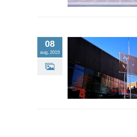
08
aug, 2019
Entree CODA Apeldoo