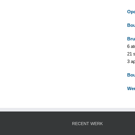
Opd
Bou
Bru
6 a
21 
3 a
Bo
We
RECENT WERK