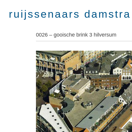
Skip
to
content
0026 – gooische brink 3 hilversum
View
Larger
Image