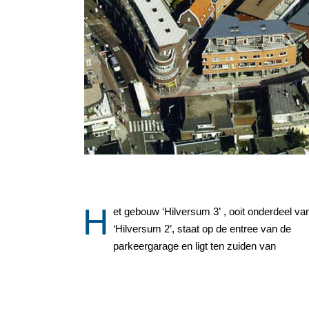
H
et gebouw ‘Hilversum 3’ , ooit onderdeel va
‘Hilversum 2’. ‘Hilversum 3’ bestaat uit woningen
‘Hilversum 2’, staat op de entree van de
parkeergarage en ligt ten zuiden van