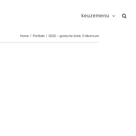
keuzemenu
Home
/
Portfolio
/
0026 – gooische brink 3 hilversum