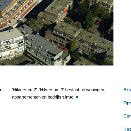
n
,
Arc
appartementen en bedrijfsruimte.
■
Opd
Con
Hoo