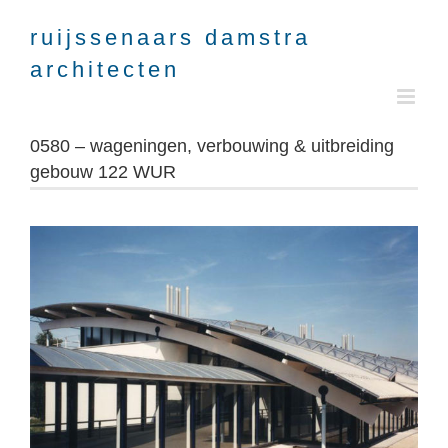
Skip
to
content
0580 – wageningen, verbouwing & uitbreiding
gebouw 122 WUR
View
Larger
Image