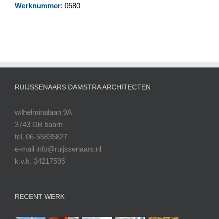
Werknummer
: 0580
RUIJSSENAARS DAMSTRA ARCHITECTEN
wilhelminalaan 9A
3743 DB baarn
tel. 06-55835827
e-mail info@ruijssenaars.nl
k.v.k. 34217595
RECENT WERK