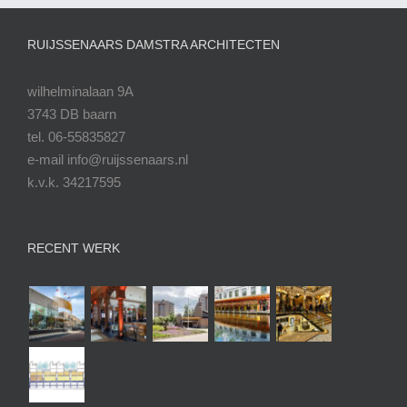
RUIJSSENAARS DAMSTRA ARCHITECTEN
wilhelminalaan 9A
3743 DB baarn
tel. 06-55835827
e-mail info@ruijssenaars.nl
k.v.k. 34217595
RECENT WERK