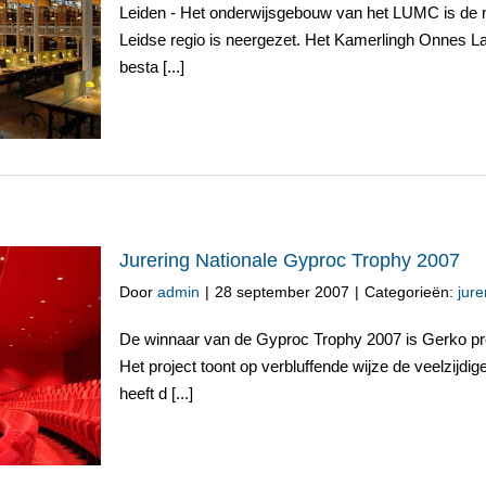
Leiden - Het onderwijsgebouw van het LUMC is de mo
merlingh
Leidse regio is neergezet. Het Kamerlingh Onnes L
t
besta [...]
Jurering Nationale Gyproc Trophy 2007
Door
admin
|
28 september 2007
|
Categorieën:
jure
De winnaar van de Gyproc Trophy 2007 is Gerko pro
ophy 2007
Het project toont op verbluffende wijze de veelzij
heeft d [...]