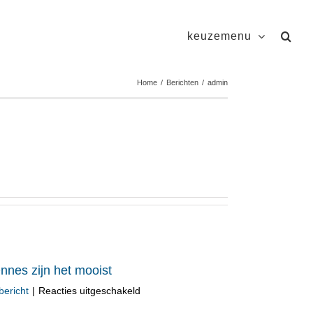
keuzemenu
Home
/
Berichten
/
admin
es zijn het mooist
voor
bericht
|
Reacties uitgeschakeld
Onderwijsgebouw