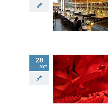
Onderwijsgebouw LUMC en Ka
Onnes zijn het moois
28
sep, 2007
Jurering Nationale Gyproc Tr