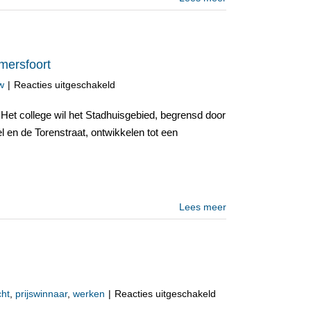
mersfoort
voor
w
|
Reacties uitgeschakeld
Stedebouwkundige
visie
Het college wil het Stadhuisgebied, begrensd door
stadhuisgebied
l en de Torenstraat, ontwikkelen tot een
amersfoort
Lees meer
voor
cht
,
prijswinnaar
,
werken
|
Reacties uitgeschakeld
Uitbreiding