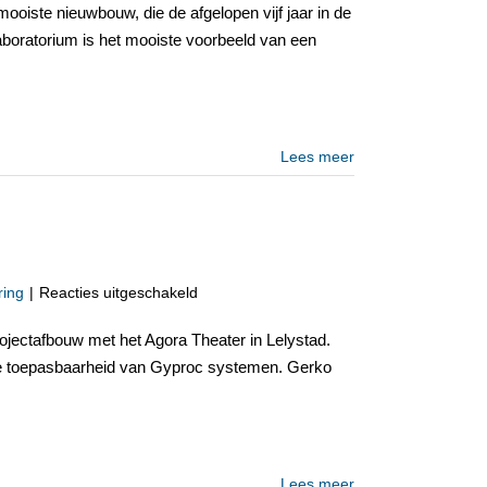
LUMC
oiste nieuwbouw, die de afgelopen vijf jaar in de
en
aboratorium is het mooiste voorbeeld van een
Kamerlingh
Onnes
zijn
het
mooist
Lees meer
voor
ring
|
Reacties uitgeschakeld
Jurering
Nationale
jectafbouw met het Agora Theater in Lelystad.
Gyproc
dige toepasbaarheid van Gyproc systemen. Gerko
Trophy
2007
Lees meer