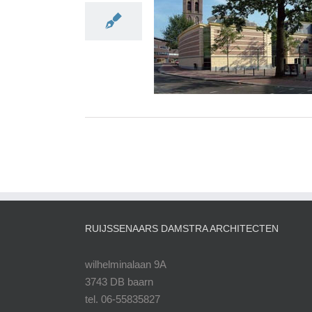
Uitbreiding Museum Hilv
RUIJSSENAARS DAMSTRA ARCHITECTEN
wilhelminalaan 9A
3743 DB baarn
tel. 06-55835827