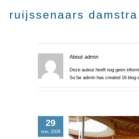
Skip
to
content
About
admin
Deze auteur heeft nog geen informa
So far admin has created 16 blog e
29
nov, 2008