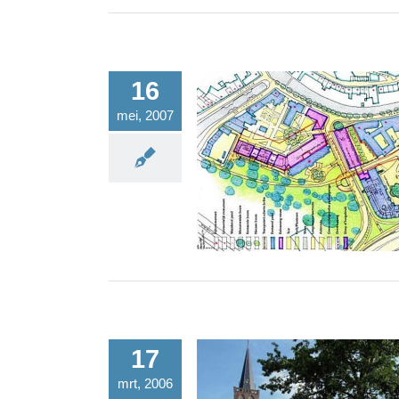
16
mei, 2007
Stedebouwkundige visie stadh
amersfoort
17
mrt, 2006