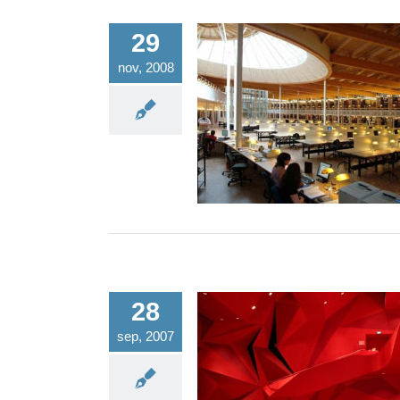
29
nov, 2008
Onderwijsgebouw LUMC en Ka
Onnes zijn het moois
28
sep, 2007
Jurering Nationale Gyproc Tr