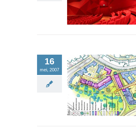
16
mei, 2007
Stedebouwkundige visie stadh
amersfoort