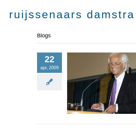
Skip
to
content
Blogs
22
apr, 2009
Bouwen op historie